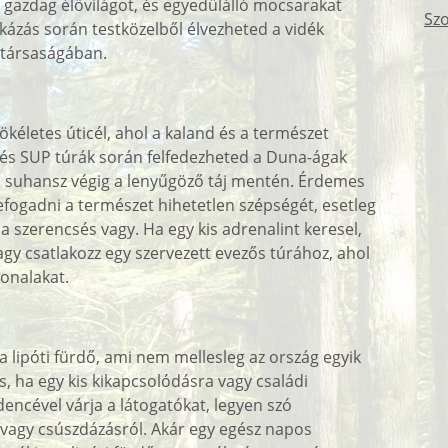
a gazdag élővilágot, és egyedülálló mocsarakat
Szo
kázás során testközelből élvezheted a vidék
 társaságában.
ökéletes úticél, ahol a kaland és a természet
s és SUP túrák során felfedezheted a Duna-ágak
zen suhansz végig a lenyűgöző táj mentén. Érdemes
befogadni a természet hihetetlen szépségét, esetleg
a szerencsés vagy. Ha egy kis adrenalint keresel,
agy csatlakozz egy szervezett evezős túrához, ahol
vonalakat.
 lipóti fürdő, ami nem mellesleg az ország egyik
, ha egy kis kikapcsolódásra vagy családi
encével várja a látogatókat, legyen szó
 vagy csúszdázásról. Akár egy egész napos