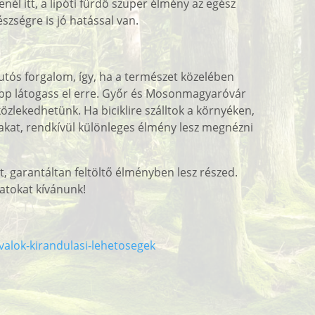
nél itt, a lipóti fürdő szuper élmény az egész
szségre is jó hatással van.
autós forgalom, így, ha a természet közelében
épp látogass el erre. Győr és Mosonmagyaróvár
özlekedhetünk. Ha biciklire szálltok a környéken,
akat, rendkívül különleges élmény lesz megnézni
t, garantáltan feltöltő élményben lesz részed.
anatokat kívánunk!
ivalok-kirandulasi-lehetosegek