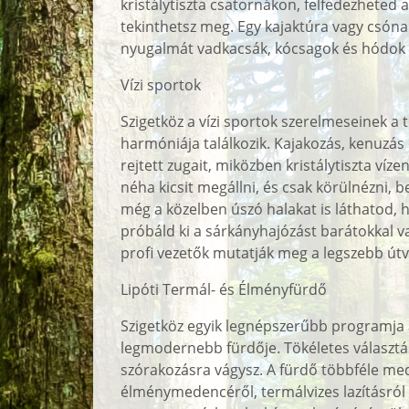
kristálytiszta csatornákon, felfedezheted 
tekinthetsz meg. Egy kajaktúra vagy csóna
nyugalmát vadkacsák, kócsagok és hódok
Vízi sportok
Szigetköz a vízi sportok szerelmeseinek a t
harmóniája találkozik. Kajakozás, kenuzá
rejtett zugait, miközben kristálytiszta ví
néha kicsit megállni, és csak körülnézni, 
még a közelben úszó halakat is láthatod, h
próbáld ki a sárkányhajózást barátokkal v
profi vezetők mutatják meg a legszebb út
Lipóti Termál- és Élményfürdő
Szigetköz egyik legnépszerűbb programja a
legmodernebb fürdője. Tökéletes választás
szórakozásra vágysz. A fürdő többféle med
élménymedencéről, termálvizes lazításról