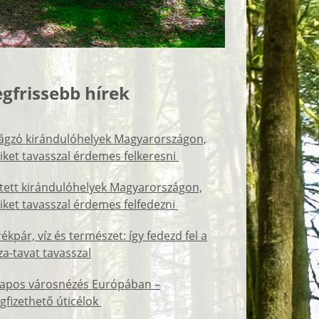
egfrissebb hírek
rágzó kirándulóhelyek Magyarországon,
ket tavasszal érdemes felkeresni
tett kirándulóhelyek Magyarországon,
ket tavasszal érdemes felfedezni
ékpár, víz és természet: így fedezd fel a
za-tavat tavasszal
napos városnézés Európában –
fizethető úticélok