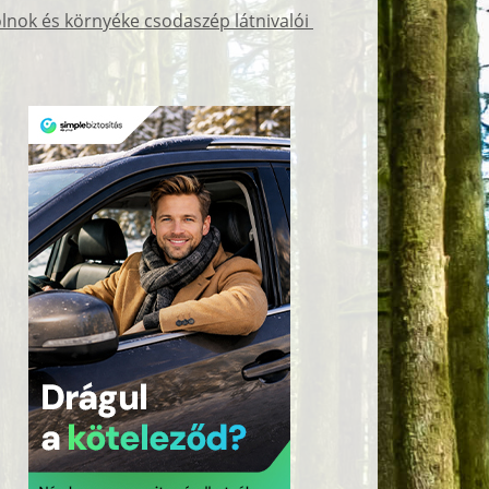
lnok és környéke csodaszép látnivalói