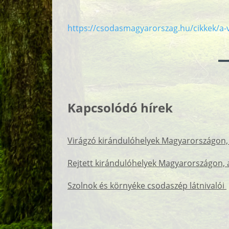
https://csodasmagyarorszag.hu/cikkek/a-
Kapcsolódó hírek
Virágzó kirándulóhelyek Magyarországon,
Rejtett kirándulóhelyek Magyarországon, 
Szolnok és környéke csodaszép látnivalói