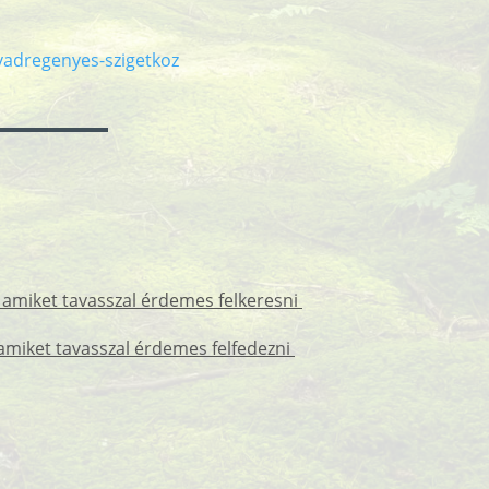
vadregenyes-szigetkoz
 amiket tavasszal érdemes felkeresni
amiket tavasszal érdemes felfedezni