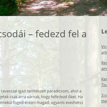
csodái – fedezd fel a
L
Vi
ami
Rej
ami
Ker
Tis
 tavasszal igazi természeti paradicsom, ahol a
3 
getek csak arra várnak, hogy felfedezd őket. Ha
meg
 remekül fogod érezni magad, ugyanis evezhetsz