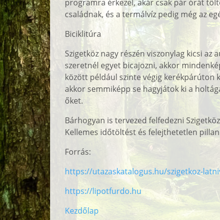
programra érkezel, akár csak pár órát tölte
családnak, és a termálvíz pedig még az egé
Biciklitúra
Szigetköz nagy részén viszonylag kicsi az 
szeretnél egyet bicajozni, akkor mindenk
között például szinte végig kerékpárúton k
akkor semmiképp se hagyjátok ki a holtág
őket.
Bárhogyan is tervezed felfedezni Szigetköz
Kellemes időtöltést és felejthetetlen pill
Forrás:
https://utazaskatalogus.hu/szigetkoz-latn
https://lipotfurdo.hu
Kezdőlap