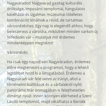
Nagyváradot! Nagyvárad gazdag kulturális
öröksége, impozáns templomai, hangulatos
kávéházai és izgalmas múzeumai tökéletes
kombinációt kínálnak a rövid, de tartalmas
városnézéshez. Egy nap is elegendő ahhoz, hogy
beleszeress a városba, miközben minden sarkon új
felfedezés vár – mutatjuk mit érdemes
mindenképpen megnézni!
Városnézés
Ha csak egy napod van Nagyváradon, érdemes
előre megtervezni a programot, hogy a lehető
legtöbbet hozd ki a látogatásból. Érdemes a
Nagyváradi vár felé venni az irányt, ahol a
történelmi kiállítások és a várfalakról nyíló
panoráma már önmagában is felejthetetlen
élményt nyújt. Innen könnyen elérheted a Szent
László-templomot, majd sétálhatsz a Barokk