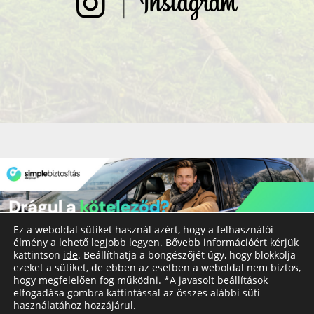
Ez a weboldal sütiket használ azért, hogy a felhasználói
élmény a lehető legjobb legyen. Bővebb információért kérjük
kattintson
ide
. Beállíthatja a böngészőjét úgy, hogy blokkolja
ezeket a sütiket, de ebben az esetben a weboldal nem biztos,
hogy megfelelően fog működni. *A javasolt beállítások
elfogadása gombra kattintással az összes alábbi süti
© Copyright 2020 - utazzegyszeruen.hu
Impresszum
használatához hozzájárul.