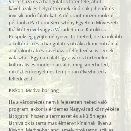
Városháza és a hangulatos főtér felé, ahol
kávéházak és helyi éttermek kínálnak pihenőt és
ínycsiklandó falatokat. A délutánt múzeumokkal,
például a Partiumi Keresztény Egyetem Művészeti
Kiállítóterével vagy a Váradi Római Katolikus
Püspökség gyűjteményeivel töltheted, de ha inkább
a kultúrára és a hangulatos utcákra koncentrálnál,
a sétálóutcák és kávéházak felfedezése is remek
választás. Egy nap alatt így a város történelmi,
kulturális és modern arcát is megismerheted,
miközben kényelmes tempóban élvezheted a
felfedezést.
Kiskohi Medve-barlang
Ha a városnézés nem kifejezetten neked való
program, akkor is érdemes Nagyvárad környékére
látogatni, hiszen a természet és a különleges
látnivalók is tartalmas élményt kínálnak. Ilyen a
Kiskohi Medve-barlang, amely titokzatos, sziklás