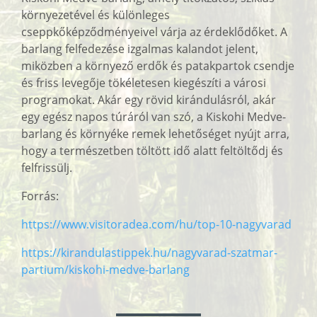
környezetével és különleges
cseppkőképződményeivel várja az érdeklődőket. A
barlang felfedezése izgalmas kalandot jelent,
miközben a környező erdők és patakpartok csendje
és friss levegője tökéletesen kiegészíti a városi
programokat. Akár egy rövid kirándulásról, akár
egy egész napos túráról van szó, a Kiskohi Medve-
barlang és környéke remek lehetőséget nyújt arra,
hogy a természetben töltött idő alatt feltöltődj és
felfrissülj.
Forrás:
https://www.visitoradea.com/hu/top-10-nagyvarad
https://kirandulastippek.hu/nagyvarad-szatmar-
partium/kiskohi-medve-barlang