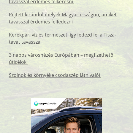
tavasszal érdemes felkeresni
Rejtett kirándulóhelyek Magyarországon, amiket
tavasszal érdemes felfedezni
Kerékpár, víz és természet: így fedezd fel a Tisza-
tavat tavasszal
3 napos városnézés Európában – megfizethető
úticélok
Szolnok és környéke csodaszép látnivalói