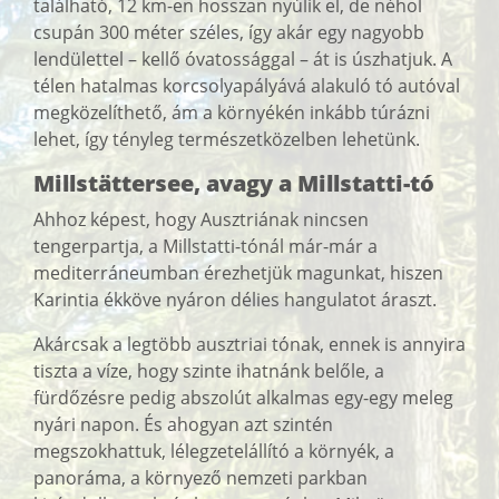
található, 12 km-en hosszan nyúlik el, de néhol
csupán 300 méter széles, így akár egy nagyobb
lendülettel – kellő óvatossággal – át is úszhatjuk. A
télen hatalmas korcsolyapályává alakuló tó autóval
megközelíthető, ám a környékén inkább túrázni
lehet, így tényleg természetközelben lehetünk.
Millstättersee, avagy a Millstatti-tó
Ahhoz képest, hogy Ausztriának nincsen
tengerpartja, a Millstatti-tónál már-már a
mediterráneumban érezhetjük magunkat, hiszen
Karintia ékköve nyáron délies hangulatot áraszt.
Akárcsak a legtöbb ausztriai tónak, ennek is annyira
tiszta a víze, hogy szinte ihatnánk belőle, a
fürdőzésre pedig abszolút alkalmas egy-egy meleg
nyári napon. És ahogyan azt szintén
megszokhattuk, lélegzetelállító a környék, a
panoráma, a környező nemzeti parkban