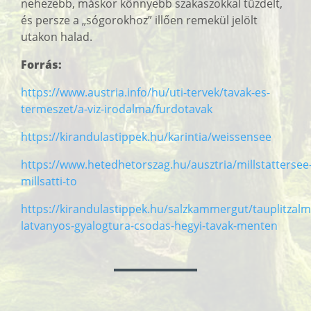
nehezebb, máskor könnyebb szakaszokkal tűzdelt,
és persze a „sógorokhoz” illően remekül jelölt
utakon halad.
Forrás:
https://www.austria.info/hu/uti-tervek/tavak-es-
termeszet/a-viz-irodalma/furdotavak
https://kirandulastippek.hu/karintia/weissensee
https://www.hetedhetorszag.hu/ausztria/millstattersee
millsatti-to
https://kirandulastippek.hu/salzkammergut/tauplitzalm
latvanyos-gyalogtura-csodas-hegyi-tavak-menten