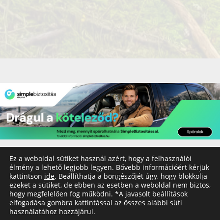
Ez a weboldal sütiket használ azért, hogy a felhasználói
élmény a lehető legjobb legyen. Bővebb információért kérjük
kattintson
ide
. Beállíthatja a böngészőjét úgy, hogy blokkolja
ezeket a sütiket, de ebben az esetben a weboldal nem biztos,
© Copyright 2020 - utazzegyszeruen.hu
Impresszum
hogy megfelelően fog működni. *A javasolt beállítások
Általános Felhasználási Feltételek
Adatkezelési tájékoztató
elfogadása gombra kattintással az összes alábbi süti
használatához hozzájárul.
Nyereményjáték szabályzat