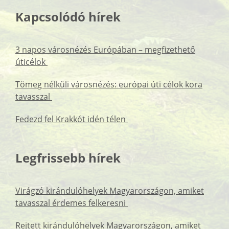
Kapcsolódó hírek
3 napos városnézés Európában – megfizethető
úticélok
Tömeg nélküli városnézés: európai úti célok kora
tavasszal
Fedezd fel Krakkót idén télen
Legfrissebb hírek
Virágzó kirándulóhelyek Magyarországon, amiket
tavasszal érdemes felkeresni
Rejtett kirándulóhelyek Magyarországon, amiket