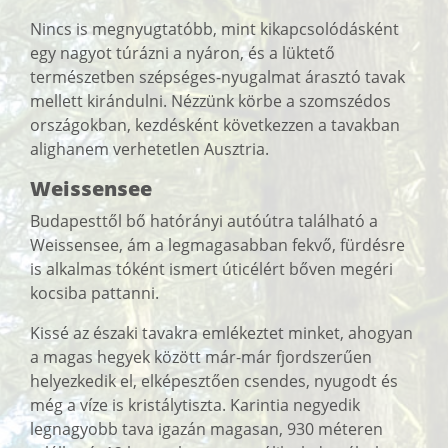
Nincs is megnyugtatóbb, mint kikapcsolódásként
egy nagyot túrázni a nyáron, és a lüktető
természetben szépséges-nyugalmat árasztó tavak
mellett kirándulni. Nézzünk körbe a szomszédos
országokban, kezdésként következzen a tavakban
alighanem verhetetlen Ausztria.
Weissensee
Budapesttől bő hatórányi autóútra található a
Weissensee, ám a legmagasabban fekvő, fürdésre
is alkalmas tóként ismert úticélért bőven megéri
kocsiba pattanni.
Kissé az északi tavakra emlékeztet minket, ahogyan
a magas hegyek között már-már fjordszerűen
helyezkedik el, elképesztően csendes, nyugodt és
még a víze is kristálytiszta. Karintia negyedik
legnagyobb tava igazán magasan, 930 méteren