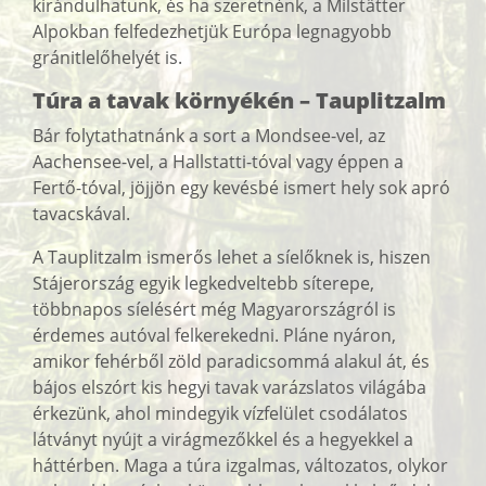
kirándulhatunk, és ha szeretnénk, a Milstätter
Alpokban felfedezhetjük Európa legnagyobb
gránitlelőhelyét is.
Túra a tavak környékén – Tauplitzalm
Bár folytathatnánk a sort a Mondsee-vel, az
Aachensee-vel, a Hallstatti-tóval vagy éppen a
Fertő-tóval, jöjjön egy kevésbé ismert hely sok apró
tavacskával.
A Tauplitzalm ismerős lehet a síelőknek is, hiszen
Stájerország egyik legkedveltebb síterepe,
többnapos síelésért még Magyarországról is
érdemes autóval felkerekedni. Pláne nyáron,
amikor fehérből zöld paradicsommá alakul át, és
bájos elszórt kis hegyi tavak varázslatos világába
érkezünk, ahol mindegyik vízfelület csodálatos
látványt nyújt a virágmezőkkel és a hegyekkel a
háttérben. Maga a túra izgalmas, változatos, olykor