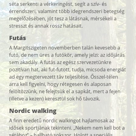
séta serkenti a vérkeringést, segít a szív- és
érrendszeri, valamint több idegrendszeri betegség
megelőzésében, jót tesz a látásnak, mérsékeli a
stresszt és annak rossz hatásait.
Futás
A Margitszigeten novemberben talán kevesebb a
futó, de nem üres a futókör, amely jelzi: az időjárás
sem akadály. A futás az egész szervezetünkre
pozitívan hat, aki fut-futott, tudja, micsoda energiát
ad egy megtervezett táv teljesítése. Ősszel-télen
arra kell figyelni, hogy rétegesen és alaposan
felöltözzünk, ne felejtsük el a sapkát, mert a fejen
(illetve a kezen) keresztül sok hő távozik.
Nordic walking
A finn eredetű nordic walkingot hajlamosak az
idősek sportjának tekinteni. „Nekem nem kell bot a
sétához” – hallható sokszor. Holott a speciális