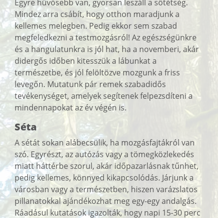
Egyre hűvösebb van, gyorsan leszáll a sötétség.
Mindez arra csábít, hogy otthon maradjunk a
kellemes melegben. Pedig ekkor sem szabad
megfeledkezni a testmozgásról! Az egészségünkre
és a hangulatunkra is jól hat, ha a novemberi, akár
didergős időben kitesszük a lábunkat a
természetbe, és jól felöltözve mozgunk a friss
levegőn. Mutatunk pár remek szabadidős
tevékenységet, amelyek segítenek felpezsdíteni a
mindennapokat az év végén is.
Séta
A sétát sokan alábecsülik, ha mozgásfajtákról van
szó. Egyrészt, az autózás vagy a tömegközlekedés
miatt háttérbe szorul, akár időpazarlásnak tűnhet,
pedig kellemes, könnyed kikapcsolódás. Járjunk a
városban vagy a természetben, hiszen varázslatos
pillanatokkal ajándékozhat meg egy-egy andalgás.
Ráadásul kutatások igazolták, hogy napi 15-30 perc