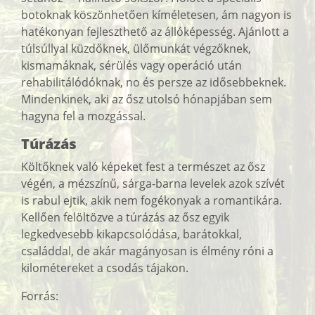
botoknak köszönhetően kíméletesen, ám nagyon is
hatékonyan fejleszthető az állóképesség. Ajánlott a
túlsúllyal küzdőknek, ülőmunkát végzőknek,
kismamáknak, sérülés vagy operáció után
rehabilitálódóknak, no és persze az idősebbeknek.
Mindenkinek, aki az ősz utolsó hónapjában sem
hagyna fel a mozgással.
Túrázás
Költőknek való képeket fest a természet az ősz
végén, a mézszínű, sárga-barna levelek azok szívét
is rabul ejtik, akik nem fogékonyak a romantikára.
Kellően felöltözve a túrázás az ősz egyik
legkedvesebb kikapcsolódása, barátokkal,
családdal, de akár magányosan is élmény róni a
kilométereket a csodás tájakon.
Forrás: