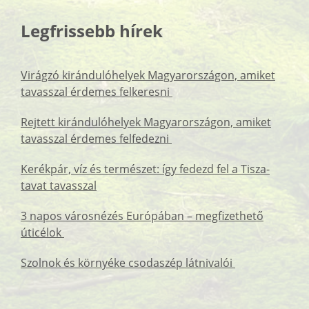
Legfrissebb hírek
Virágzó kirándulóhelyek Magyarországon, amiket
tavasszal érdemes felkeresni
Rejtett kirándulóhelyek Magyarországon, amiket
tavasszal érdemes felfedezni
Kerékpár, víz és természet: így fedezd fel a Tisza-
tavat tavasszal
3 napos városnézés Európában – megfizethető
úticélok
Szolnok és környéke csodaszép látnivalói