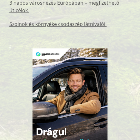
3 napos városnézés Európában – megfizethető
úticélok
Szolnok és környéke csodaszép látnivalói