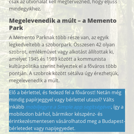
csak az útvonalat kell megtervezned, hogy eljuss
mindegyikhez.
Megelevenedik a múlt – a Memento
Park
A Memento Parknak több része van, az egyik
legkedveltebb a szoborpark. Összesen 42 olyan
szobrot, emlékművet vagy alkotást állítottak ki,
amelyet 1945 és 1989 között a kommunista
kultúrpolitika szerint helyeztek el a főváros több
pontján. A szobrok között sétálva úgy érezhetjük,
megelevenedik a múlt.
Elő a bérlettel, és fedezd fel a fővárost! Netán még
mindig papírjeggyel vagy bérlettel utazol? Válts
inkább
mobiljegyre a Simple app segítségével
, így a
mobilodon bárhol, bármikor készpénz- és
érintkezésmentesen vásárolhatod meg a Budapest-
bérletedet vagy napijegyedet.