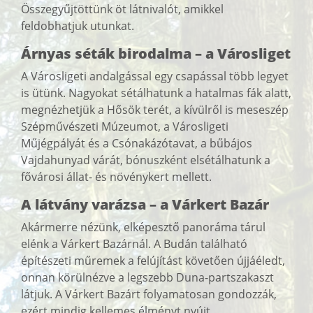
Összegyűjtöttünk öt látnivalót, amikkel
feldobhatjuk utunkat.
Árnyas séták birodalma – a Városliget
A Városligeti andalgással egy csapással több legyet
is ütünk. Nagyokat sétálhatunk a hatalmas fák alatt,
megnézhetjük a Hősök terét, a kívülről is meseszép
Szépművészeti Múzeumot, a Városligeti
Műjégpályát és a Csónakázótavat, a bűbájos
Vajdahunyad várát, bónuszként elsétálhatunk a
fővárosi állat- és növénykert mellett.
A látvány varázsa – a Várkert Bazár
Akármerre nézünk, elképesztő panoráma tárul
elénk a Várkert Bazárnál. A Budán található
építészeti műremek a felújítást követően újjáéledt,
onnan körülnézve a legszebb Duna-partszakaszt
látjuk. A Várkert Bazárt folyamatosan gondozzák,
ezért mindig kellemes élményt nyújt.