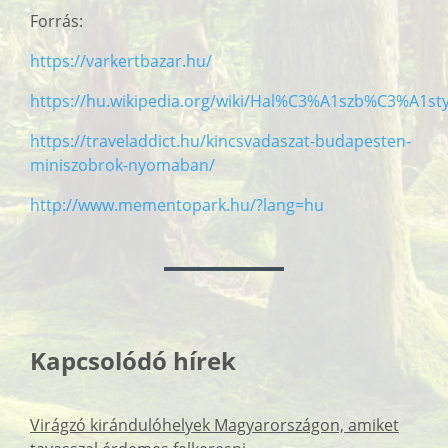
Forrás:
https://varkertbazar.hu/
https://hu.wikipedia.org/wiki/Hal%C3%A1szb%C3%A1st
https://traveladdict.hu/kincsvadaszat-budapesten-
miniszobrok-nyomaban/
http://www.mementopark.hu/?lang=hu
Kapcsolódó hírek
Virágzó kirándulóhelyek Magyarországon, amiket