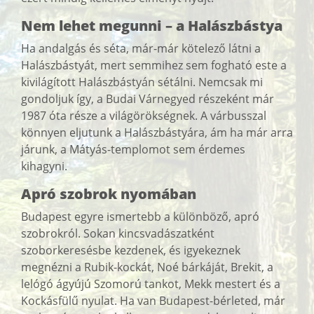
Nem lehet megunni – a Halászbástya
Ha andalgás és séta, már-már kötelező látni a
Halászbástyát, mert semmihez sem fogható este a
kivilágított Halászbástyán sétálni. Nemcsak mi
gondoljuk így, a Budai Várnegyed részeként már
1987 óta része a világörökségnek. A várbusszal
könnyen eljutunk a Halászbástyára, ám ha már arra
járunk, a Mátyás-templomot sem érdemes
kihagyni.
Apró szobrok nyomában
Budapest egyre ismertebb a különböző, apró
szobrokról. Sokan kincsvadászatként
szoborkeresésbe kezdenek, és igyekeznek
megnézni a Rubik-kockát, Noé bárkáját, Brekit, a
lelógó ágyújú Szomorú tankot, Mekk mestert és a
Kockásfülű nyulat. Ha van Budapest-bérleted, már