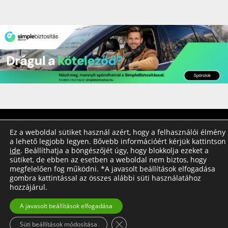
© Copyright 2020 - utazzegyszeruen.hu
Impresszum
Ez a weboldal sütiket használ azért, hogy a felhasználói élmény
a lehető legjobb legyen. Bővebb információért kérjük kattintson
Általános Felhasználási Feltételek
Adatkezelési tájékoztató
ide
. Beállíthatja a böngészőjét úgy, hogy blokkolja ezeket a
sütiket, de ebben az esetben a weboldal nem biztos, hogy
Nyereményjáték szabályzat
megfelelően fog működni. *A javasolt beállítások elfogadása
gombra kattintással az összes alábbi süti használatához
hozzájárul.
A javasolt beállítások elfogadása
Close GDPR Cookie Banner
Süti beállítások módosítása