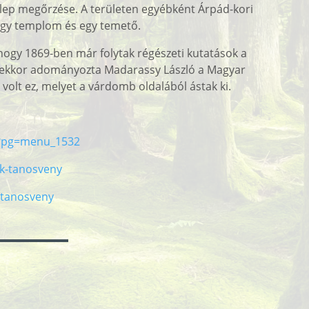
elep megőrzése. A területen egyébként Árpád-kori
 egy templom és egy temető.
 hogy 1869-ben már folytak régészeti kutatások a
etet ekkor adományozta Madarassy László a Magyar
lt ez, melyet a várdomb oldalából ástak ki.
p?pg=menu_1532
ek-tanosveny
-tanosveny