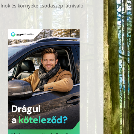
lnok és környéke csodaszép látnivalói