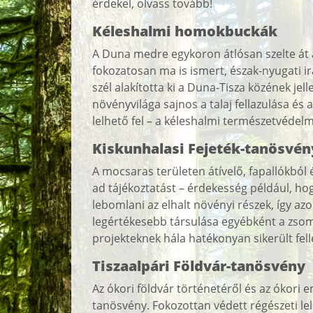
érdekel, olvass tovább!
Kéleshalmi homokbuckák
A Duna medre egykoron átlósan szelte át a
fokozatosan ma is ismert, észak-nyugati i
szél alakította ki a Duna-Tisza közének jel
növényvilága sajnos a talaj fellazulása é
lelhető fel – a kéleshalmi természetvédelm
Kiskunhalasi Fejeték-tanösvén
A mocsaras területen átívelő, fapallókból 
ad tájékoztatást – érdekesség például, h
lebomlani az elhalt növényi részek, így azo
legértékesebb társulása egyébként a zsom
projekteknek hála hatékonyan sikerült fell
Tiszaalpári Földvár-tanösvény
Az ókori földvár történetéről és az ókori 
tanösvény. Fokozottan védett régészeti l