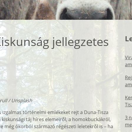
iskunság jellegzetes
L
Vi
ami
Rej
ami
Ker
rull / Unsplash
Tis
izgalmas történelmi emlékeket rejt a Duna-Tisza
3 
 kiskunsági táj híres elemeiről, a homokbuckákról,
meg
 még ókorból származó régészeti leletekről is – ha