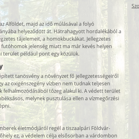
Szo
z Alföldet, majd az idő múlásával a folyó
rányába helyeződött át. Hátrahagyott hordalékából a
legzetes tájelemeit, a homokbuckákat. Jellegzetes
s a futóhomok jelenség miatt ma már kevés helyen
i terület például pont egy közülük.
y
épített tanösvény a növényzet fő jellegzetességeiről
ogy az oxigénszegény vízben nem tudnak teljesen
k felhalmozódásából tőzeg alakul ki. A védett terület
béksásos, melynek pusztulása ellen a vízmegőrzési
épni.
emberek életmódjáról regél a tiszaalpári Földvár-
előhely ez, a védelem célja elsősorban a várdombon