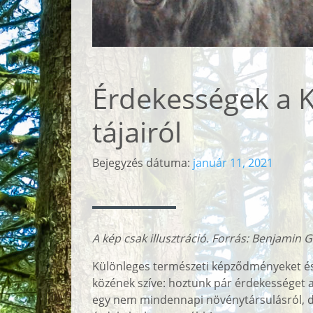
Érdekességek a K
tájairól
Bejegyzés dátuma:
január 11, 2021
A kép csak illusztráció. Forrás: Benjamin G
Különleges természeti képződményeket és 
közének szíve: hoztunk pár érdekességet a
egy nem mindennapi növénytársulásról, de