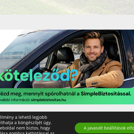
 élmény a lehető legjobb
líthatja a böngészőjét úgy,
weboldal nem biztos, hogy
A javasolt beállítások el
esszum
Általános Felhasználási Feltételek
Adatkezelési t
dása gombra kattintással az