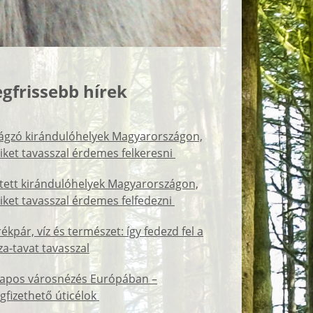
egfrissebb hírek
rágzó kirándulóhelyek Magyarországon,
ket tavasszal érdemes felkeresni
tett kirándulóhelyek Magyarországon,
ket tavasszal érdemes felfedezni
ékpár, víz és természet: így fedezd fel a
za-tavat tavasszal
napos városnézés Európában –
fizethető úticélok