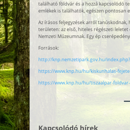
található földvár és a hozzá kapcsolódó t
emlékek is találhatók, egészen pontosan
Az írásos feljegyzések arról tanúskodnak,
területen: az első, hiteles régészeti lel
Nemzeti Múzeumnak. Egy ép cserépedény vo
Források:
http://knp.nemzetipark.gov.hu/index.ph
https://www.knp.hu/hu/kiskunhalas-fejet
https://www.knp.hu/hu/tiszaalpar-foldvar
Kapcsolódó hírek